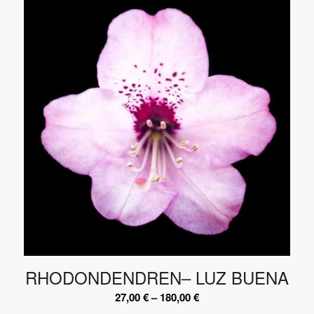
RHODONDENDREN– LUZ BUENA
Preisspanne:
27,00
€
–
180,00
€
27,00 €