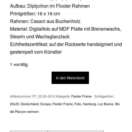
Aufbau: Diptychon im Flooter Rahmen
Printgrößen: 16 x 16 cm
Rahmen: Casani aus Buchenholz
Material: Digitalfoto auf MDF Platte mit Bienenwachs,
Stearin und Wachsglanzlack
Echtheitszertifikat: auf der Rückseite handsigniert und
gestempelt vom Künstler
1 vorrätig
In den Warenkorb
Artikelnummer:
FF_20.20–0012
Kategorie:
Flooter Frame
Schlagwörter:
20x20
,
Deutschland
,
Europa
,
Flooter Frame
,
Foto
,
Hamburg
,
Luz Buena
,
Wo
die Planzen wohnen