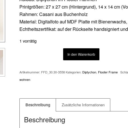
Printgrößen: 27 x 27 cm (Hintergrund), 14 x 14 cm (V
Rahmen: Casani aus Buchenholz
Material: Digitalfoto auf MDF Platte mit Bienenwachs
Echtheitszertifikat: auf der Rückseite handsigniert u
1 vorrätig
In den Warenkorb
Artikelnummer:
FFD_30.30-3558
Kategorien:
Diptychon
,
Flooter Frame
Schl
wohnen
Beschreibung
Zusätzliche Informationen
Beschreibung