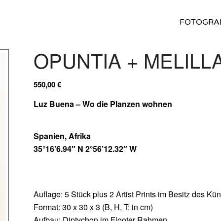
FOTOGRA
OPUNTIA + MELILL
550,00
€
Luz Buena – Wo die Planzen wohnen
Spanien, Afrika
35°16’6.94″ N 2°56’12.32″ W
Auflage: 5 Stück plus 2 Artist Prints im Besitz des Kün
Format: 30 x 30 x 3 (B, H, T; in cm)
Aufbau: Diptychon im Flooter Rahmen