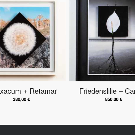
axacum + Retamar
Friedenslilie – C
380,00
€
850,00
€