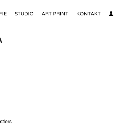
FIE
STUDIO
ART PRINT
KONTAKT
A
stlers