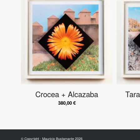
Crocea + Alcazaba
Tar
380,00
€
© Copyright - Mauricio Bustamante 2026