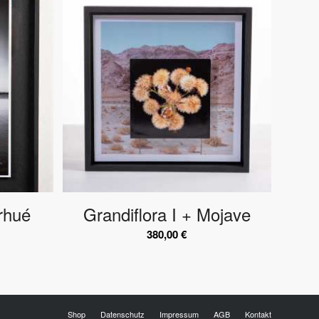
arhué
Grandiflora I + Mojave
380,00
€
Shop
Datenschutz
Impressum
AGB
Kontakt