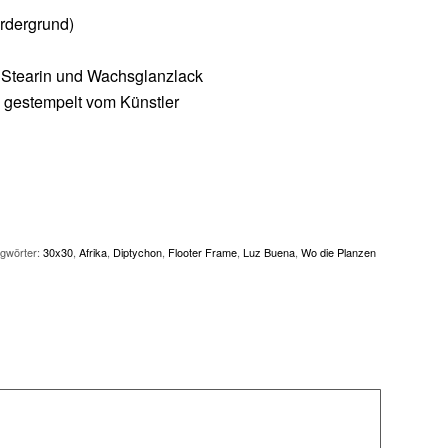
ordergrund)
, Stearin und Wachsglanzlack
nd gestempelt vom Künstler
agwörter:
30x30
,
Afrika
,
Diptychon
,
Flooter Frame
,
Luz Buena
,
Wo die Planzen