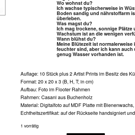
Wo wohnst du?
Ich wachse typischerweise in Wü
Boden sandig und nährstoffarm is
überleben.
Was magst du?
Ich mag trockene, sonnige Plätze
Wachstum ist an die wenigen ver
Wann blühst du?
Meine Blütezeit ist normalerweise
feuchter sind, aber ich kann auc
genug Wasser vorhanden ist.
Auflage: 10 Stück plus 2 Artist Prints im Besitz des Kü
Format: 20 x 20 x 3 (B, H, T; in cm)
Aufbau: Foto im Flooter Rahmen
Rahmen: Casani aus Buchenholz
Material: Digitalfoto auf MDF Platte mit Bienenwachs
Echtheitszertifikat: auf der Rückseite handsigniert u
1 vorrätig