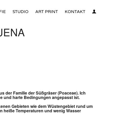
FIE
STUDIO
ART PRINT
KONTAKT
UENA
us der Familie der Süßgräser (Poaceae). Ich
ene und harte Bedingungen angepasst ist.
kenen Gebieten wie dem Wüstengebiet rund um
 an heiße Temperaturen und wenig Wasser