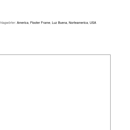
hlagwörter:
America
,
Flooter Frame
,
Luz Buena
,
Norteamerica
,
USA