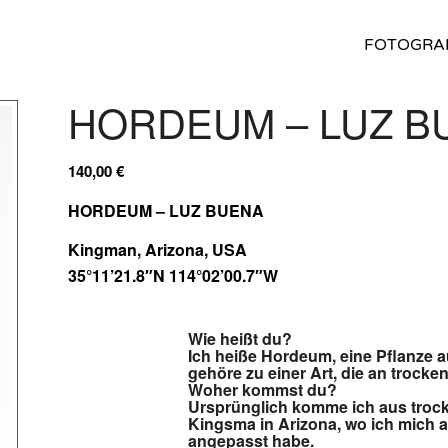
FOTOGRA
HORDEUM – LUZ B
140,00
€
HORDEUM – LUZ BUENA
Kingman, Arizona, USA
35°11’21.8″N 114°02’00.7″W
Wie heißt du?
Ich heiße Hordeum, eine Pflanze a
gehöre zu einer Art, die an trock
Woher kommst du?
Ursprünglich komme ich aus troc
Kingsma in Arizona, wo ich mich
angepasst habe.