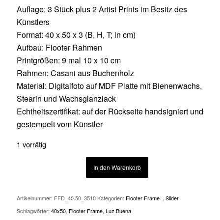
Auflage: 3 Stück plus 2 Artist Prints im Besitz des
Künstlers
Format: 40 x 50 x 3 (B, H, T; in cm)
Aufbau: Flooter Rahmen
Printgrößen: 9 mal 10 x 10 cm
Rahmen: Casani aus Buchenholz
Material: Digitalfoto auf MDF Platte mit Bienenwachs,
Stearin und Wachsglanzlack
Echtheitszertifikat: auf der Rückseite handsigniert und
gestempelt vom Künstler
1 vorrätig
In den Warenkorb
Artikelnummer:
FFD_40.50_3510
Kategorien:
Flooter Frame
,
Slider
Schlagwörter:
40x50
,
Flooter Frame
,
Luz Buena