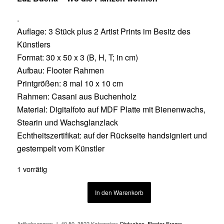
.
Auflage: 3 Stück plus 2 Artist Prints im Besitz des
Künstlers
Format: 30 x 50 x 3 (B, H, T; in cm)
Aufbau: Flooter Rahmen
Printgrößen: 8 mal 10 x 10 cm
Rahmen: Casani aus Buchenholz
Material: Digitalfoto auf MDF Platte mit Bienenwachs,
Stearin und Wachsglanzlack
Echtheitszertifikat: auf der Rückseite handsigniert und
gestempelt vom Künstler
1 vorrätig
In den Warenkorb
Artikelnummer:
J_40.50_3522
Kategorien:
Diptychon
,
Flooter Frame